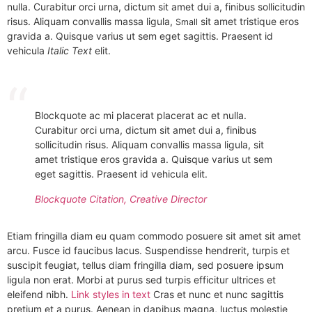
nulla. Curabitur orci urna, dictum sit amet dui a, finibus sollicitudin
risus. Aliquam convallis massa ligula,
sit amet tristique eros
Small
gravida a. Quisque varius ut sem eget sagittis. Praesent id
vehicula
Italic Text
elit.
Blockquote ac mi placerat placerat ac et nulla.
Curabitur orci urna, dictum sit amet dui a, finibus
sollicitudin risus. Aliquam convallis massa ligula, sit
amet tristique eros gravida a. Quisque varius ut sem
eget sagittis. Praesent id vehicula elit.
Blockquote Citation, Creative Director
Etiam fringilla diam eu quam commodo posuere sit amet sit amet
arcu. Fusce id faucibus lacus. Suspendisse hendrerit, turpis et
suscipit feugiat, tellus diam fringilla diam, sed posuere ipsum
ligula non erat. Morbi at purus sed turpis efficitur ultrices et
eleifend nibh.
Link styles in text
Cras et nunc et nunc sagittis
pretium et a purus. Aenean in dapibus magna, luctus molestie