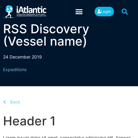
Login
RSS Discovery
(Vessel name)
24 December 2019
Expeditions
Back
Header 1
Lorem ipsum dolor sit amet, consectetur adipiscing elit. Aenean